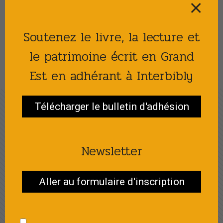
⨯
Soutenez le livre, la lecture et
VOIR TOUTES LES ACTUALITÉS
le patrimoine écrit en Grand
Est en adhérant à Interbibly
Télécharger le bulletin d'adhésion
FESTIVAL VIE LITTÉRAIRE
Newsletter
Au fil des ailes
Festival 2025 à
Aller au formulaire d'inscription
l'heure du bilan