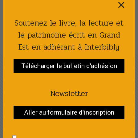
⨯
Soutenez le livre, la lecture et
VOIR TOUTES LES ACTUALITÉS
le patrimoine écrit en Grand
Est en adhérant à Interbibly
Télécharger le bulletin d'adhésion
FESTIVAL VIE LITTÉRAIRE
Newsletter
Au fil des ailes
Festival 2025 à
Aller au formulaire d'inscription
l'heure du bilan