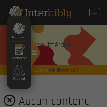
Toggle
navigati
Interbibly
Vie littéraire
Actualités
Accueil
Vie littéraire /
Festival
Aucun contenu