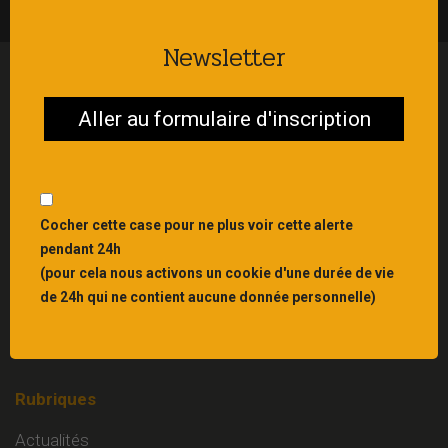
Newsletter
Aller au formulaire d'inscription
Interbibly
, centre de ressources du livre et du
Cocher cette case pour ne plus voir cette alerte
patrimoine écrit en Grand Est
pendant 24h
(pour cela nous activons un cookie d'une durée de vie
Liens
de 24h qui ne contient aucune donnée personnelle)
Mentions légales
Contact
Rubriques
Actualités