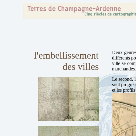
l'embellissement
Deux genres 
différents po
ville se com
des villes
marchandes.
Le second, l
sont progres
et les profi