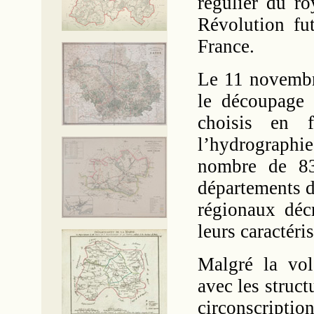
régulier du r
Révolution fut
France.
Le 11 novembr
le découpage 
choisis en 
l’hydrographie
nombre de 83
départements d
régionaux décr
leurs caractéri
Malgré la vol
avec les struc
circonscriptio