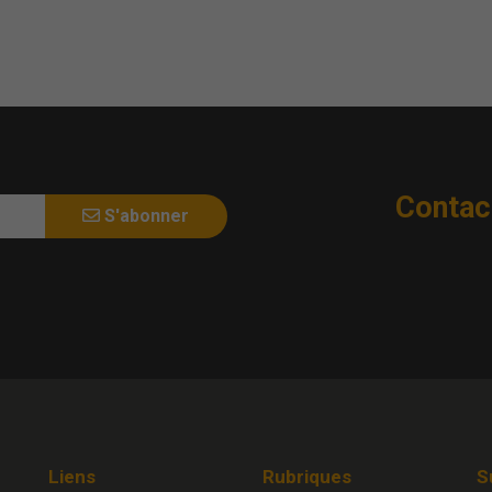
Contac
S'abonner
Liens
Rubriques
S