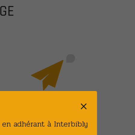
GE
EMAIL
⨯
Envoyez un message
t en adhérant à Interbibly
contact@interbibly.fr