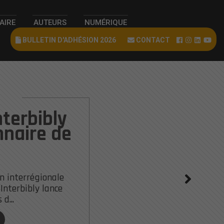
RAIRE
AUTEURS
NUMÉRIQUE
BULLETIN D'ADHÉSION 2026
CONTACT
terbibly
naire de
n interrégionale
 Interbibly lance
 d...