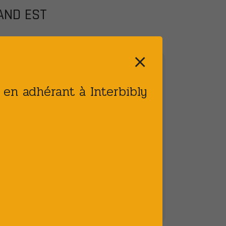
RAND EST
⨯
t en adhérant à Interbibly
[INVITATION] Rejoignez-nous le 10
septembre pour nos 40 ans
Vie littéraire
Publié le : 22 JUIL 2026
Interbibly célèbre cette année ses&nb...
DÉTAIL