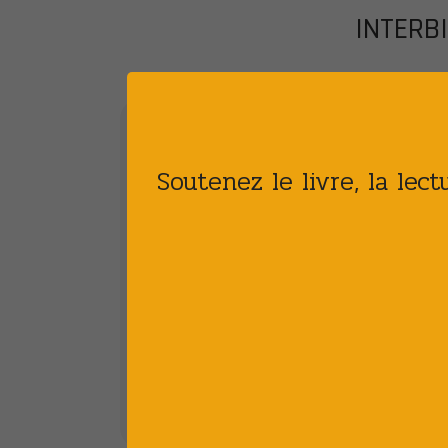
INTERBI
Soutenez le livre, la lec
[PATRIMOINE] Plan d’action de sûreté
des établissements patrimoniaux
Patrimoine écrit
Publié le : 28 JUIL 2026
Le ministère de la Culture publie son ...
DÉTAIL