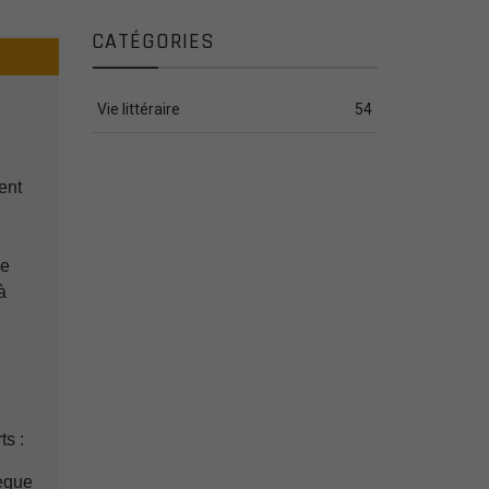
CATÉGORIES
Vie littéraire
54
ient
ne
à
ts :
èque