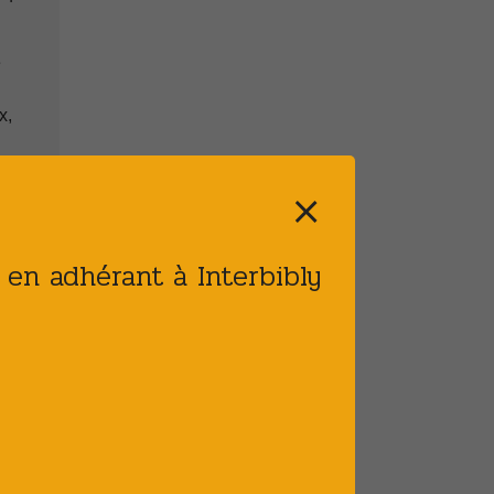
e
x,
a
⨯
r
t en adhérant à Interbibly
une
urs
x