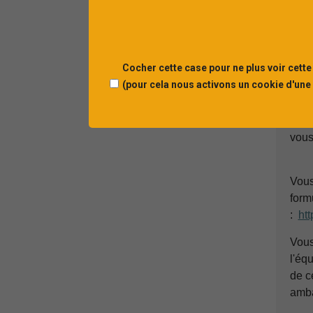
- un
de
V
Cocher cette case pour ne plus voir cette
(pour cela nous activons un cookie d'une
Notr
d'ét
un f
vous
Vous
form
:
ht
Vous
l'éq
de c
amba