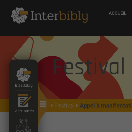
ACCUEIL
Festival
Interbibly
Accueil
Festival
Appel à manifestatio
Actualités