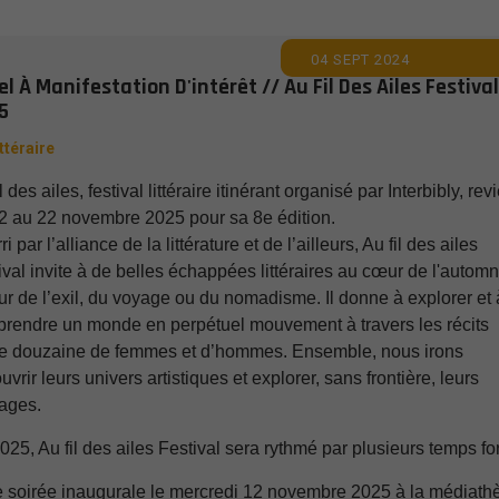
04 SEPT 2024
l À Manifestation D'intérêt // Au Fil Des Ailes Festival
5
ittéraire
l des ailes, festival littéraire itinérant organisé par Interbibly, rev
2 au 22 novembre 2025 pour sa 8e édition.
i par l’alliance de la littérature et de l’ailleurs, Au fil des ailes
ival invite à de belles échappées littéraires au cœur de l'autom
ur de l’exil, du voyage ou du nomadisme. Il donne à explorer et 
rendre un monde en perpétuel mouvement à travers les récits
e douzaine de femmes et d’hommes. Ensemble, nous irons
vrir leurs univers artistiques et explorer, sans frontière, leurs
ages.
025, Au fil des ailes Festival sera rythmé par plusieurs temps for
e soirée inaugurale le mercredi 12 novembre 2025 à la médiath