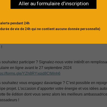
Aller au formulaire d'inscription
e seconde rencontre aura lieu à l'automne autour du récit
éronique Tadjo "Je remercie la nuit"
aux éditions
Mémoire D'Enc
 alerte pendant 24h
 durée de vie de 24h qui ne contient aucune donnée personnelle)
e réseau partenaire composé de bibliothèques, d'auteurs,
ablissements culturels, de libraires et d'éditeurs indépendants po
ort enthousiasme pour cette édition 2025 ! Il ne manque plus qu
 !
 souhaitez participer ? Signalez-nous votre intérêt en remplissa
ulaire en ligne avant le 27 septembre 2024
tps://forms.gle/YZh8RYxqid8CtWnh6
 souhaitez vous engagez davantage ? C’est possible en rejoig
uipe projet. L’occasion d’apporter votre énergie et vos idées auto
ette 8e édition dont vous serez alors les meilleurs ambassadrice
ssadeurs !