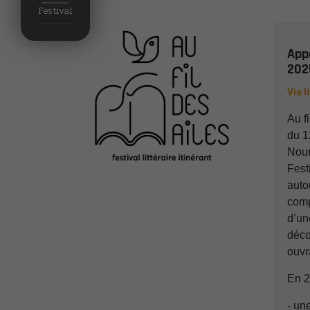
Festival
Appe
202
Vie l
Au fi
du 1
Nourr
Fest
auto
comp
d’un
décou
ouvr
En 2
- un