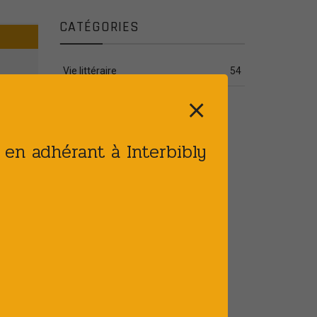
CATÉGORIES
Vie littéraire
54
⨯
t en adhérant à Interbibly