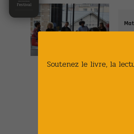
Festival
Mati
Vie l
Soutenez le livre, la lec
Cet
pro
str
=>
Li