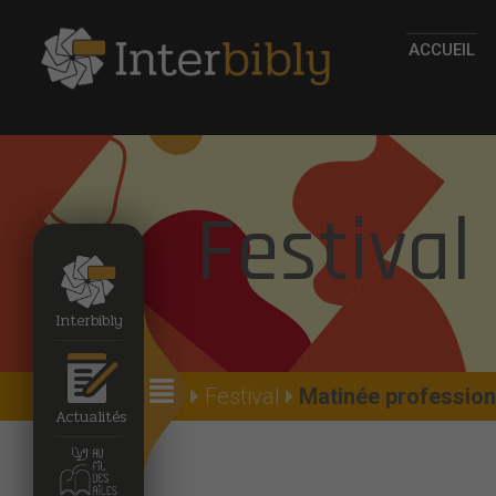
ACCUEIL
Festival
Interbibly
Accueil
Festival
Matinée professionn
Actualités