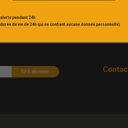
 alerte pendant 24h
 durée de vie de 24h qui ne contient aucune donnée personnelle)
Contac
S'abonner