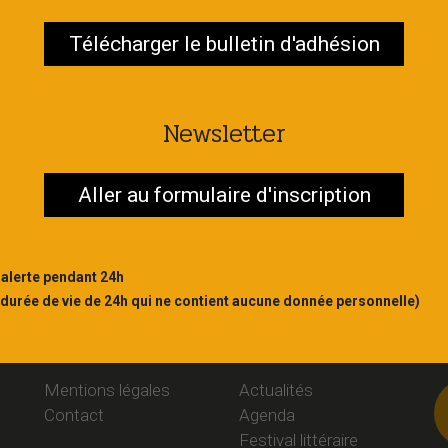
Télécharger le bulletin d'adhésion
Contac
S'abonner
Newsletter
Aller au formulaire d'inscription
 alerte pendant 24h
 durée de vie de 24h qui ne contient aucune donnée personnelle)
Liens
Rubriques
S
Mentions légales
Actualités
Contact
Agenda
Festival littéraire