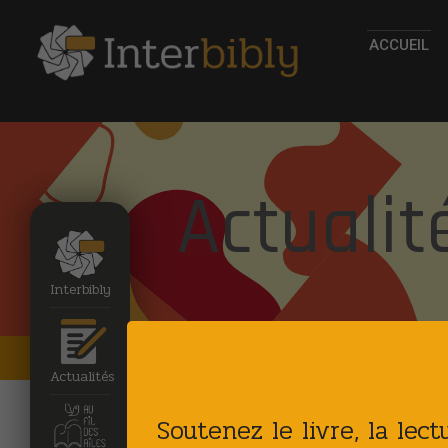
ACCUEIL
Actualit
Interbibly
Accueil
Actualites
Actualités
Soutenez le livre, la lec