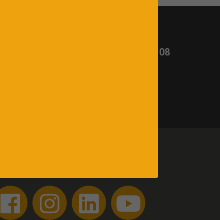
t ?
Appelez-nous :
03 26 65 02 08
uivez-nous