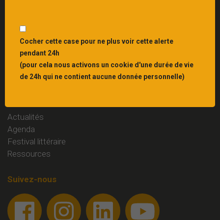
Interbibly
, centre de ressources du livre et du
patrimoine écrit en Grand Est
Liens
Cocher cette case pour ne plus voir cette alerte
pendant 24h
Mentions légales
(pour cela nous activons un cookie d'une durée de vie
Contact
de 24h qui ne contient aucune donnée personnelle)
Rubriques
Actualités
Agenda
Festival littéraire
Ressources
Suivez-nous