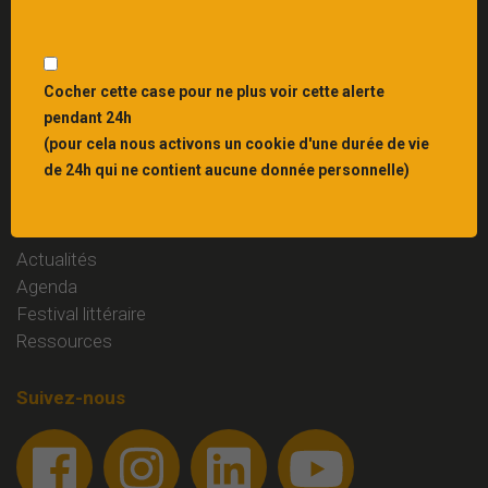
Interbibly
, centre de ressources du livre et du
patrimoine écrit en Grand Est
Liens
Cocher cette case pour ne plus voir cette alerte
pendant 24h
Mentions légales
(pour cela nous activons un cookie d'une durée de vie
Contact
de 24h qui ne contient aucune donnée personnelle)
Rubriques
Actualités
Agenda
Festival littéraire
Ressources
Suivez-nous