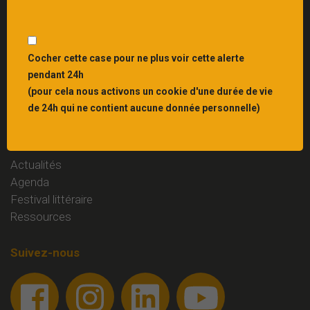
Interbibly
, centre de ressources du livre et du
patrimoine écrit en Grand Est
Liens
Cocher cette case pour ne plus voir cette alerte
pendant 24h
Mentions légales
(pour cela nous activons un cookie d'une durée de vie
Contact
de 24h qui ne contient aucune donnée personnelle)
Rubriques
Actualités
Agenda
Festival littéraire
Ressources
Suivez-nous