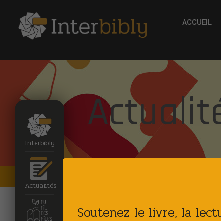
ACCUEIL
Actualit
Interbibly
Accueil
Actualites
Actualités
Soutenez le livre, la lec