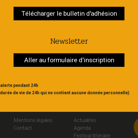
Télécharger le bulletin d'adhésion
Contac
S'abonner
Newsletter
Aller au formulaire d'inscription
 alerte pendant 24h
 durée de vie de 24h qui ne contient aucune donnée personnelle)
Liens
Rubriques
S
Mentions légales
Actualités
Contact
Agenda
Festival littéraire