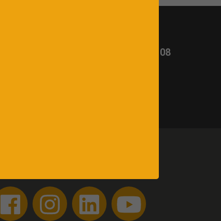
t ?
Appelez-nous :
03 26 65 02 08
uivez-nous