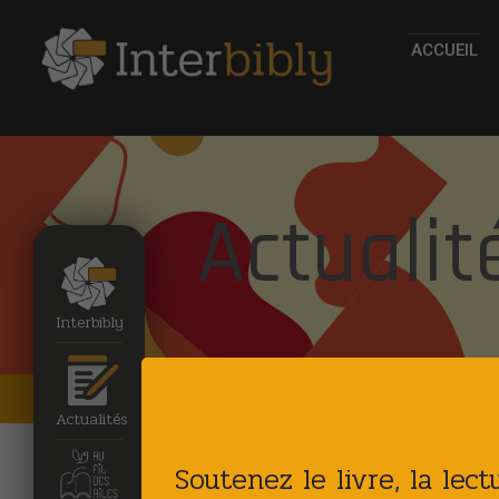
ACCUEIL
Actualit
Interbibly
Accueil
Actualites
Actualités
Soutenez le livre, la lec