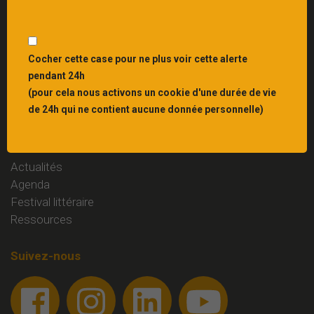
Interbibly
, centre de ressources du livre et du
patrimoine écrit en Grand Est
Liens
Cocher cette case pour ne plus voir cette alerte
pendant 24h
Mentions légales
(pour cela nous activons un cookie d'une durée de vie
Contact
de 24h qui ne contient aucune donnée personnelle)
Rubriques
Actualités
Agenda
Festival littéraire
Ressources
Suivez-nous