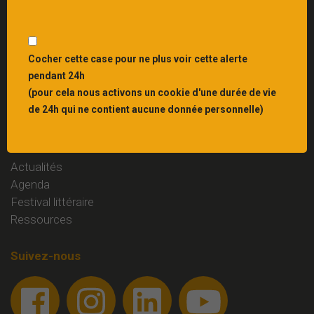
Interbibly
, centre de ressources du livre et du
patrimoine écrit en Grand Est
Liens
Cocher cette case pour ne plus voir cette alerte
pendant 24h
Mentions légales
(pour cela nous activons un cookie d'une durée de vie
Contact
de 24h qui ne contient aucune donnée personnelle)
Rubriques
Actualités
Agenda
Festival littéraire
Ressources
Suivez-nous