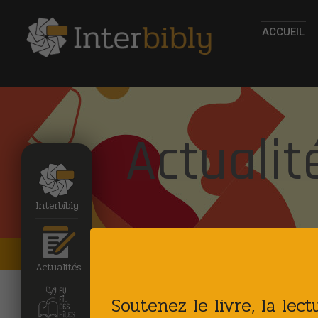
ACCUEIL
Actualit
Interbibly
Accueil
Actualites
Actualités
Soutenez le livre, la lec