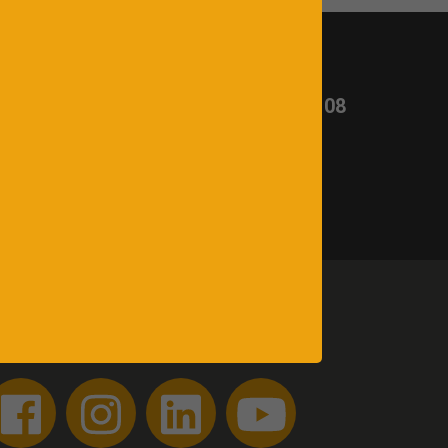
t ?
Appelez-nous :
03 26 65 02 08
uivez-nous