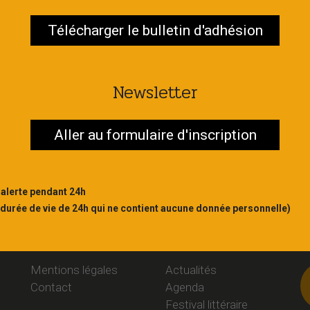
Télécharger le bulletin d'adhésion
Contac
S'abonner
Newsletter
Aller au formulaire d'inscription
 alerte pendant 24h
 durée de vie de 24h qui ne contient aucune donnée personnelle)
Liens
Rubriques
S
Mentions légales
Actualités
Contact
Agenda
Festival littéraire