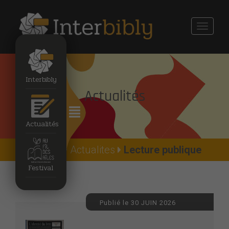
Toggle
navigati
Interbibly
Actualités
Actualités
Accueil
Actualites
Lecture publique
Festival
Publié le 30 JUIN 2026