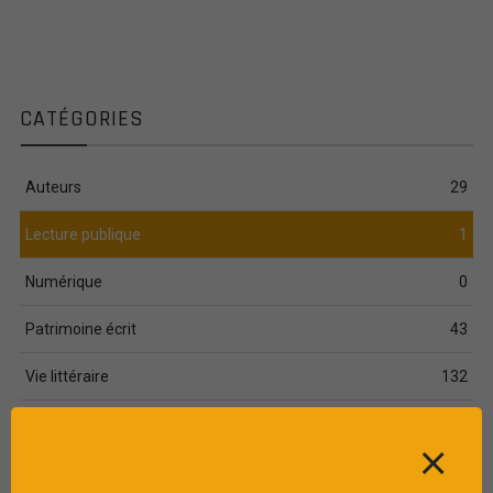
CATÉGORIES
Auteurs
29
Lecture publique
1
Numérique
0
Patrimoine écrit
43
Vie littéraire
132
ARTICLES COMPLÉMENTAIRE
⨯