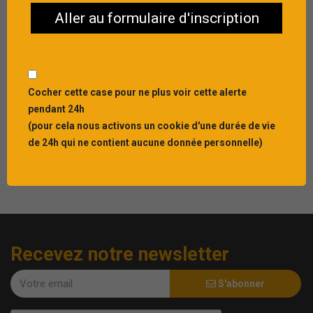
Aller au formulaire d'inscription
Publié le : 22 JUIL 2026
[INVITATION] Rejoignez-nous le 10 septembre
Cocher cette case pour ne plus voir cette alerte
pour nos 40 ans
pendant 24h
Interbibly célèbre cette ann&...
(pour cela nous activons un cookie d'une durée de vie
de 24h qui ne contient aucune donnée personnelle)
Recevez notre newsletter
S'abonner