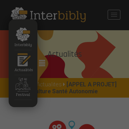
Toggle
navigati
Interbibly
Actualités
Actualités
Accueil
Actualites
[APPEL A PROJET]
Culture Santé Autonomie
Festival