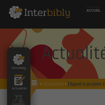
ACCUEIL
Actualit
Interbibly
Accueil
Actualites
[Appel à projets 
Actualités