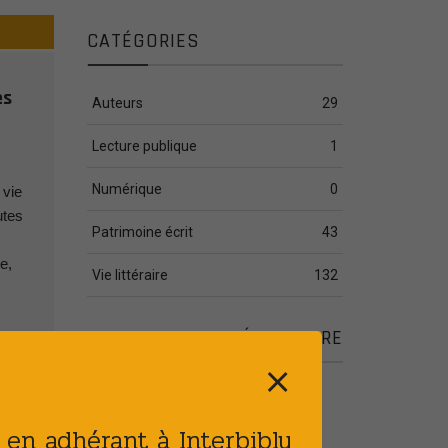
CATÉGORIES
es
Auteurs
29
Lecture publique
1
Numérique
0
 vie
utes
Patrimoine écrit
43
e,
Vie littéraire
132
ARTICLES COMPLÉMENTAIRE
⨯
elle
5
Publié le : 28 JUIL 2026
[PATRIMOINE] Plan
t en adhérant à Interbibly
d’action de sûreté des