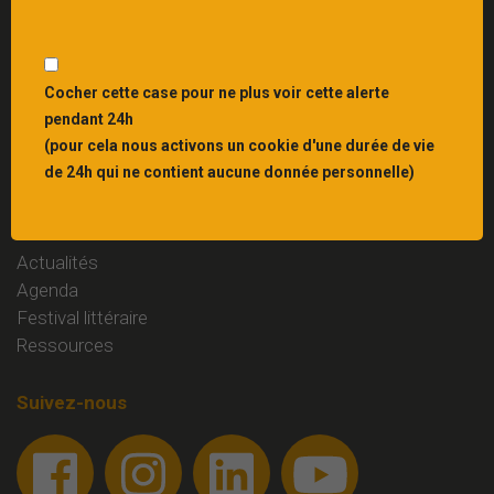
Interbibly
, centre de ressources du livre et du
patrimoine écrit en Grand Est
Liens
Cocher cette case pour ne plus voir cette alerte
pendant 24h
Mentions légales
(pour cela nous activons un cookie d'une durée de vie
Contact
de 24h qui ne contient aucune donnée personnelle)
Rubriques
Actualités
Agenda
Festival littéraire
Ressources
Suivez-nous