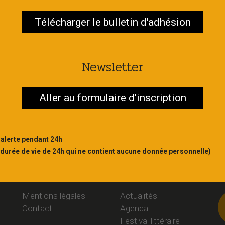
Télécharger le bulletin d'adhésion
Contac
S'abonner
Newsletter
Aller au formulaire d'inscription
 alerte pendant 24h
 durée de vie de 24h qui ne contient aucune donnée personnelle)
Liens
Rubriques
S
Mentions légales
Actualités
Contact
Agenda
Festival littéraire