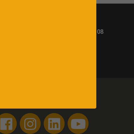
t ?
Appelez-nous :
03 26 65 02 08
uivez-nous