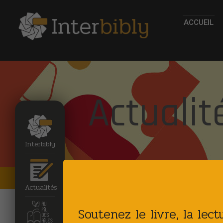
ACCUEIL
Actualit
Interbibly
Accueil
Actualites
Actualités
Soutenez le livre, la lec