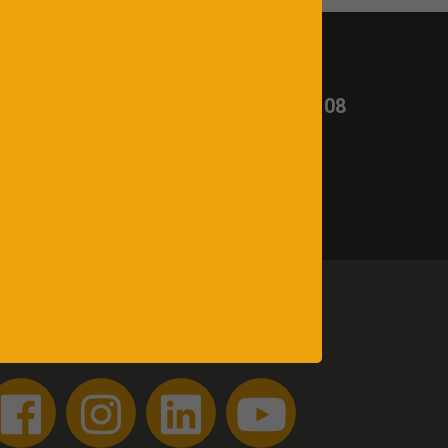
t ?
Appelez-nous :
03 26 65 02 08
uivez-nous