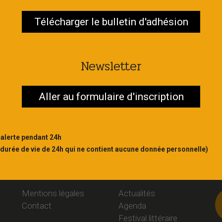
Télécharger le bulletin d'adhésion
Contac
S'abonner
Newsletter
Aller au formulaire d'inscription
 alerte pendant 24h
 durée de vie de 24h qui ne contient aucune donnée personnelle)
Liens
Rubriques
S
Mentions légales
Actualités
Contact
Agenda
Festival littéraire