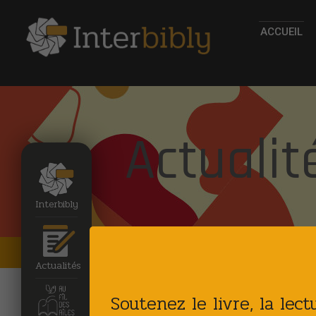
ACCUEIL
Actualit
Interbibly
Accueil
Actualites
Actualités
Soutenez le livre, la lec