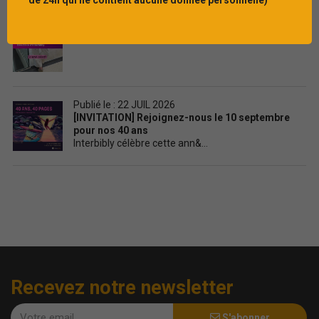
de 24h qui ne contient aucune donnée personnelle)
de Prévert
...
Publié le : 22 JUIL 2026
[INVITATION] Rejoignez-nous le 10 septembre
pour nos 40 ans
Interbibly célèbre cette ann&...
Recevez notre newsletter
S'abonner