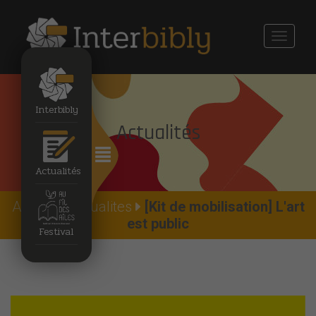
Toggle
navigati
Interbibly
Actualités
Actualités
Accueil
Actualites
[Kit de mobilisation] L'art
est public
Festival