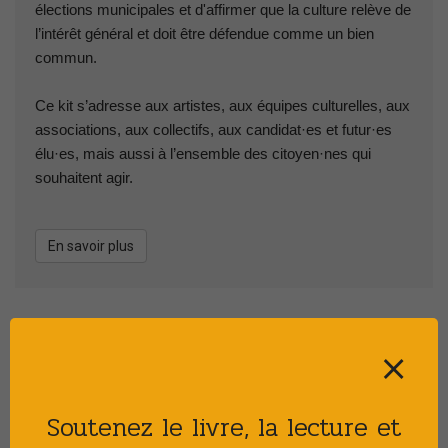
élections municipales et d'affirmer que la culture relève de
l’intérêt général et doit être défendue comme un bien
commun.
Ce kit s’adresse aux artistes, aux équipes culturelles, aux
associations, aux collectifs, aux candidat·es et futur·es
élu·es, mais aussi à l’ensemble des citoyen·nes qui
souhaitent agir.
En savoir plus
CATÉGORIES
⨯
Auteurs
29
Soutenez le livre, la lecture et