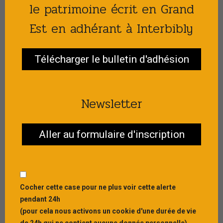
Lecture publique
1
le patrimoine écrit en Grand
Est en adhérant à Interbibly
Numérique
0
Patrimoine écrit
43
Télécharger le bulletin d'adhésion
Vie littéraire
132
ARTICLES COMPLÉMENTAIRE
Newsletter
Publié le : 28 JUIL 2026
Aller au formulaire d'inscription
[PATRIMOINE] Plan d’action de sûreté des
établissements patrimoniaux
Le ministère de la Culture publie son ...
Cocher cette case pour ne plus voir cette alerte
pendant 24h
(pour cela nous activons un cookie d'une durée de vie
Publié le : 22 JUIL 2026
[CELEBRATION] Interbibly en mode questionnaire