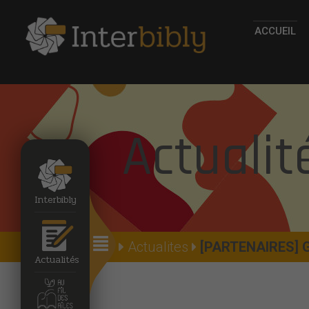
ACCUEIL
Actualit
Interbibly
Accueil
Actualites
[PARTENAIRES] Gé
Actualités