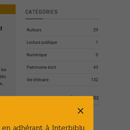
CATÉGORIES
d
Auteurs
29
Lecture publique
1
Numérique
0
Patrimoine écrit
43
 les
idéo
Vie littéraire
132
e,
ARTICLES COMPLÉMENTAIRE
⨯
Publié le : 28 JUIL 2026
[PATRIMOINE] Plan
t en adhérant à Interbibly
d’action de sûreté des