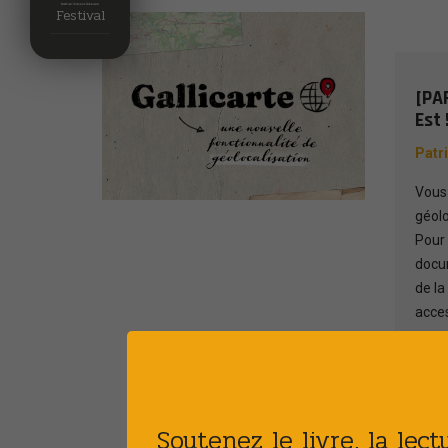
Festival
[PA
Est 
Patr
Vous 
géolo
Pour 
docum
de la
acces
En 
Soutenez le livre, la lec