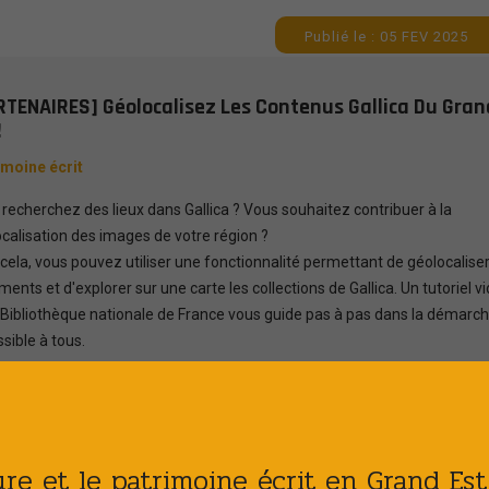
Publié le : 05 FEV 2025
RTENAIRES] Géolocalisez Les Contenus Gallica Du Gran
!
imoine écrit
recherchez des lieux dans Gallica ? Vous souhaitez contribuer à la
calisation des images de votre région ?
cela, vous pouvez utiliser une fonctionnalité permettant de géolocaliser
ents et d'explorer sur une carte les collections de Gallica. Un tutoriel v
 Bibliothèque nationale de France vous guide pas à pas dans la démarch
sible à tous.
savoir plus
ture et le patrimoine écrit en Grand Es