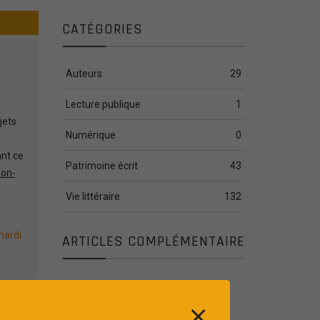
CATÉGORIES
Auteurs
29
Lecture publique
1
jets
Numérique
0
nt ce
Patrimoine écrit
43
ion-
Vie littéraire
132
ardi
ARTICLES COMPLÉMENTAIRE
r
Publié le : 28 JUIL 2026
[PATRIMOINE] Plan
⨯
d’action de sûreté des