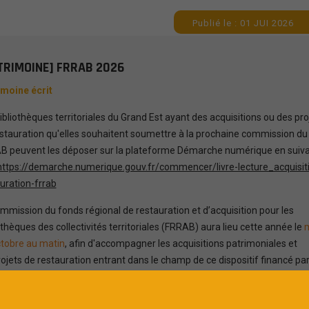
Publié le : 01 JUI 2026
TRIMOINE] FRRAB 2026
imoine écrit
ibliothèques territoriales du Grand Est ayant des acquisitions ou des pro
stauration qu'elles souhaitent soumettre à la prochaine commission du
B peuvent les déposer sur la plateforme Démarche numérique en suiva
https://demarche.numerique.gouv.fr/commencer/livre-lecture_acquisit
uration-frrab
mmission du fonds régional de restauration et d’acquisition pour les
othèques des collectivités territoriales (FRRAB) aura lieu cette année le
m
tobre au matin
, afin d'accompagner les acquisitions patrimoniales et
rojets de restauration entrant dans le champ de ce dispositif financé pa
t et la Région Grand Est.
te butoir pour l'envoi de ces dossiers est le
30 septembre 2026.