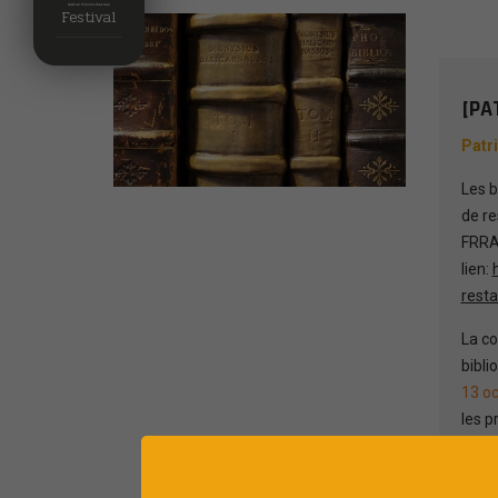
Festival
[PA
Patr
Les b
de re
FRRA
lien:
resta
La co
bibli
13 oc
les p
l'Eta
La da