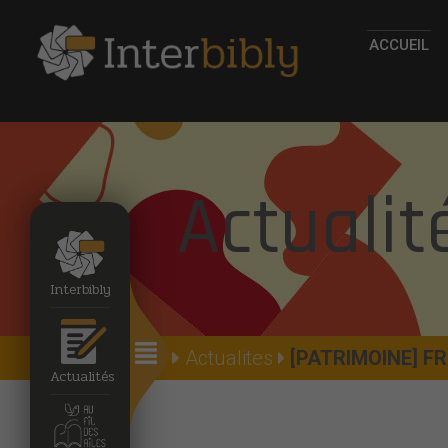
ACCUEIL
Actualit
Interbibly
Accueil
Actualites
[PATRIMOINE] F
Actualités