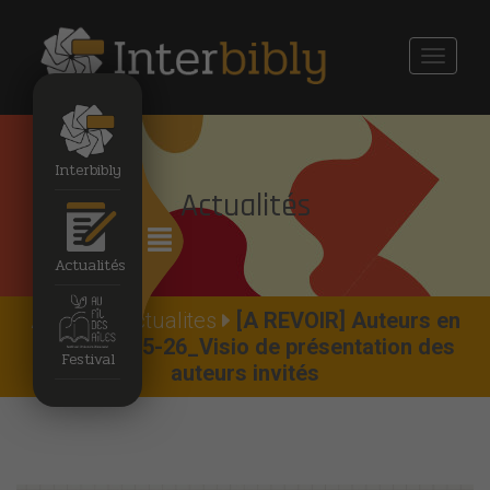
Toggle
navigati
Interbibly
Actualités
Actualités
Accueil
Actualites
[A REVOIR] Auteurs en
lycées 2025-26_Visio de présentation des
Festival
auteurs invités