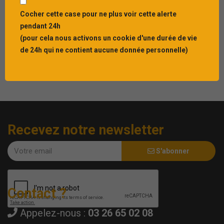
Publié le : 22 JUIL 2026
[INVITATION] Rejoignez-nous le 10 septembre
Cocher cette case pour ne plus voir cette alerte
pour nos 40 ans
pendant 24h
Interbibly célèbre cette ann&...
(pour cela nous activons un cookie d'une durée de vie
de 24h qui ne contient aucune donnée personnelle)
Recevez notre newsletter
S'abonner
Contact ?
Appelez-nous :
03 26 65 02 08