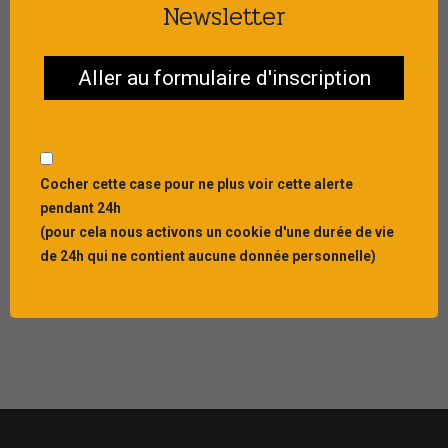
Newsletter
Publié le : 22 JUIL 2026
[CELEBRATION] Interbibly en mode questionnaire
Aller au formulaire d'inscription
de Prévert
...
Cocher cette case pour ne plus voir cette alerte
pendant 24h
Publié le : 22 JUIL 2026
[INVITATION] Rejoignez-nous le 10 septembre
(pour cela nous activons un cookie d'une durée de vie
pour nos 40 ans
de 24h qui ne contient aucune donnée personnelle)
Interbibly célèbre cette ann&...