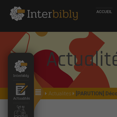
ACCUEIL
Actualit
Interbibly
Accueil
Actualites
[PARUTION] Décou
Actualités