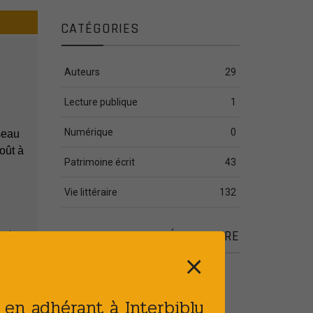
CATÉGORIES
Auteurs
29
Lecture publique
1
Numérique
0
seau
oût à
Patrimoine écrit
43
Vie littéraire
132
ARTICLES COMPLÉMENTAIRE
ent
ivain,
⨯
Publié le : 28 JUIL 2026
[PATRIMOINE] Plan
t en adhérant à Interbibly
d’action de sûreté des