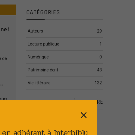
CATÉGORIES
ne !
Auteurs
29
Lecture publique
1
Numérique
0
e de
Patrimoine écrit
43
Vie littéraire
132
ns
eurs,
ARTICLES COMPLÉMENTAIRE
p
⨯
Publié le : 28 JUIL 2026
[PATRIMOINE] Plan
t en adhérant à Interbibly
d’action de sûreté des