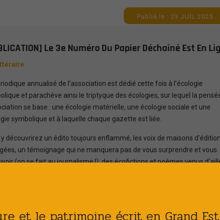
Publié le : 23 JUIL 2025
BLICATION] Le 3e Numéro Du Papier Déchaîné Est En Lig
ittéraire
riodique annualisé de l’association est dédié cette fois à l’écologie
lique et parachève ainsi le triptyque des écologies, sur lequel la pensé
ociation se base : une écologie matérielle, une écologie sociale et une
gie symbolique et à laquelle chaque gazette est liée.
y découvrirez un édito toujours enflammé, les voix de maisons d'éditio
gées, un témoignage qui ne manquera pas de vous surprendre et vous
oir (on se fait au journalisme !), des écofictions et poèmes venus d'aill
essources et une très belle illustration de l'artiste
colette
ainsi qu'un stri
t de l'autrice
Shaghayegh Moazzami
.
ment une infographie ayant pour ambition de "faire parler un livre"...
ture et le patrimoine écrit en Grand Es