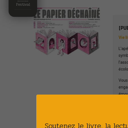
Festival
[PU
Vie l
L'apé
symbo
l’ass
écolo
Vous 
enga
émouv
des r
inédi
Égale
Soutenez le livre, la lec